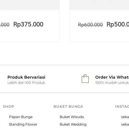
Rp
375.000
Rp
500.
.000
Rp
600.000
Produk Bervariasi
Order Via What
Lebih dari 100 Produk
100% mudah untuk 
SHOP
BUKET BUNGA
INSTA
Papan Bunga
Buket Wisuda
seka
Standing Flower
Buket Wedding
seka