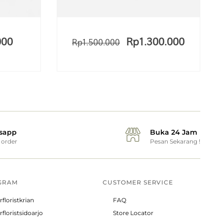
000
Rp
1.300.000
Rp
1.500.000
sapp
Buka 24 Jam
order
Pesan Sekarang !
GRAM
CUSTOMER SERVICE
rfloristkrian
FAQ
rfloristsidoarjo
Store Locator