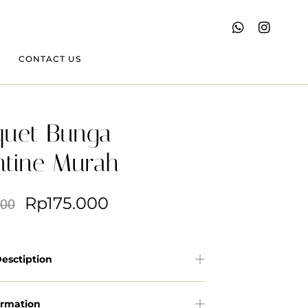
CONTACT US
quet Bunga
ntine Murah
Rp
175.000
000
esctiption
ormation