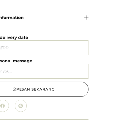
Information
delivery date
rsonal message
PESAN SEKARANG