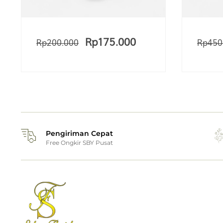
Rp
175.000
Rp
200.000
Rp
450
Pengiriman Cepat
Free Ongkir SBY Pusat