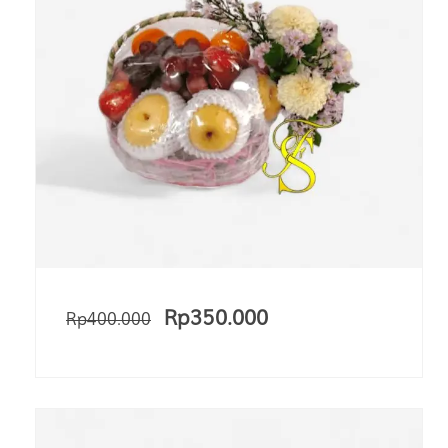
Rp
350.000
Rp
400.000