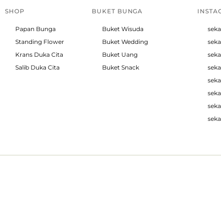
SHOP
BUKET BUNGA
INSTA
Papan Bunga
Buket Wisuda
seka
Standing Flower
Buket Wedding
seka
Krans Duka Cita
Buket Uang
seka
Salib Duka Cita
Buket Snack
seka
seka
seka
seka
seka