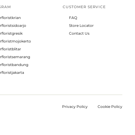
GRAM
CUSTOMER SERVICE
rfloristkrian
FAQ
rfloristsidoarjo
Store Locator
rfloristgresik
Contact Us
rfloristmojokerto
rfloristblitar
rfloristsemarang
rfloristbandung
rfloristjakarta
Privacy Policy
Cookie Policy