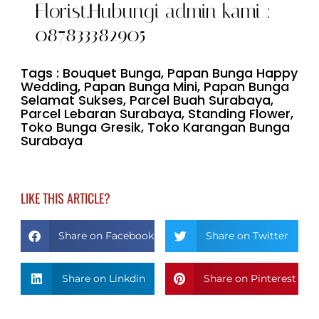
Florist.Hubungi admin kami :
087833382905
Tags :
Bouquet Bunga
,
Papan Bunga Happy
Wedding
,
Papan Bunga Mini
,
Papan Bunga
Selamat Sukses
,
Parcel Buah Surabaya
,
Parcel Lebaran Surabaya
,
Standing Flower
,
Toko Bunga Gresik
,
Toko Karangan Bunga
Surabaya
LIKE THIS ARTICLE?
Share on Facebook
Share on Twitter
Share on Linkdin
Share on Pinterest