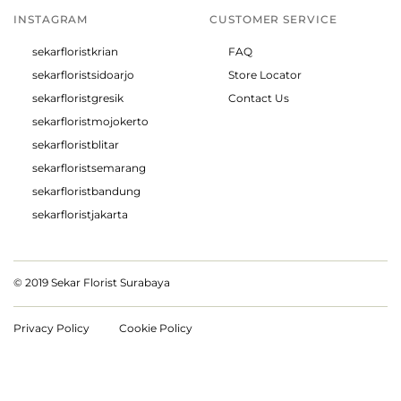
INSTAGRAM
CUSTOMER SERVICE
sekarfloristkrian
FAQ
sekarfloristsidoarjo
Store Locator
sekarfloristgresik
Contact Us
sekarfloristmojokerto
sekarfloristblitar
sekarfloristsemarang
sekarfloristbandung
sekarfloristjakarta
© 2019 Sekar Florist Surabaya
Privacy Policy
Cookie Policy