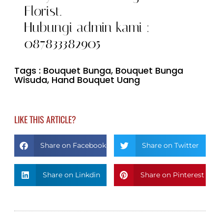
Florist.
Hubungi admin kami :
087833382905
Tags :
Bouquet Bunga
,
Bouquet Bunga
Wisuda
,
Hand Bouquet Uang
LIKE THIS ARTICLE?
Share on Facebook
Share on Twitter
Share on Linkdin
Share on Pinterest