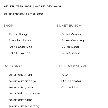
+
62 878-3338-2905 |
+62 812-2610-9408
sekarfloristsby@gmail.com
SHOP
BUKET BUNGA
Papan Bunga
Buket Wisuda
Standing Flower
Buket Wedding
Krans Duka Cita
Buket Uang
Salib Duka Cita
Buket Snack
INSTAGRAM
CUSTOMER SERVICE
sekarfloristkrian
FAQ
sekarfloristsidoarjo
Store Locator
sekarfloristgresik
Contact Us
sekarfloristmojokerto
sekarfloristblitar
sekarfloristsemarang