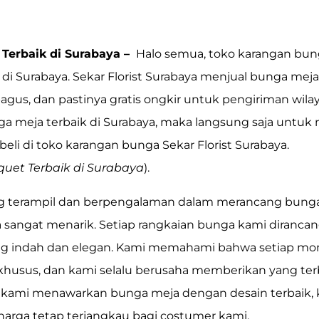
 Terbaik di Surabaya –
Halo semua, toko karangan bung
 di Surabaya.
Sekar Florist
Surabaya menjual bunga meja
bagus, dan pastinya gratis ongkir untuk pengiriman wilay
ga meja
terbaik di Surabaya, maka langsung saja untuk
eli di toko karangan bunga Sekar Florist Surabaya.
uet Terbaik di Surabaya
).
ang terampil dan berpengalaman dalam merancang
bung
a sangat menarik. Setiap rangkaian bunga kami diranc
g indah dan elegan.
Kami
memahami bahwa setiap mo
usus, dan kami selalu berusaha memberikan yang terba
n
kami
menawarkan
bunga meja
dengan desain terbaik
arga tetap terjangkau bagi costumer kami.