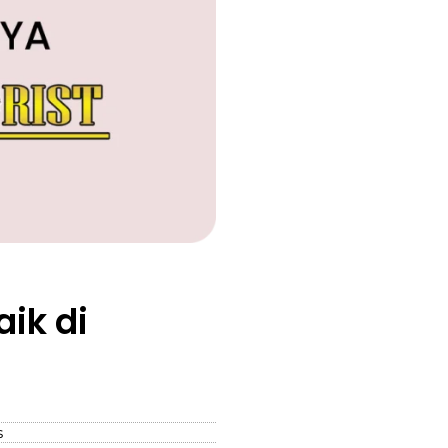
ik di
s