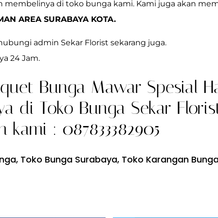
n membelinya di toko bunga kami. Kami juga akan me
IMAN AREA
SURABAYA KOTA.
hubungi admin Sekar Florist sekarang juga.
ya 24 Jam.
quet Bunga Mawar Spesial Ha
a di Toko Bunga Sekar Florist
 kami : 087833382905
unga
,
Toko Bunga Surabaya
,
Toko Karangan Bung