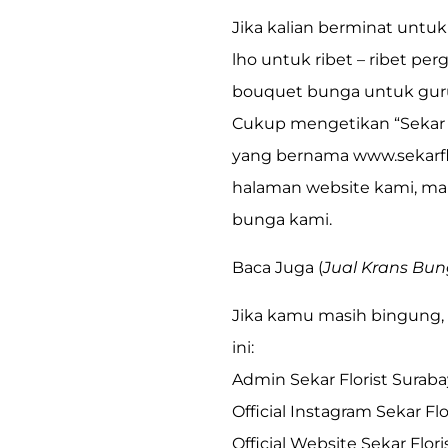
Jika kalian berminat untu
lho untuk ribet – ribet pe
bouquet bunga untuk guru 
Cukup mengetikan
“Sekar
yang bernama
www.sekarf
halaman website kami, mak
bunga kami.
Baca Juga (
Jual Krans Bu
Jika kamu masih bingung,
ini:
Admin Sekar Florist Suraba
Official Instagram Sekar Flor
Official Website Sekar Flori