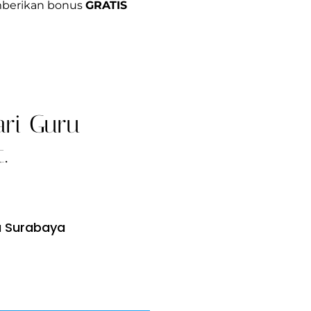
mberikan bonus
GRATIS
ri Guru
.
a Surabaya