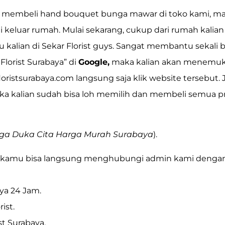
k membeli hand bouquet bunga mawar di toko kami, maka
rgi keluar rumah. Mulai sekarang, cukup dari rumah kali
kalian di Sekar Florist guys. Sangat membantu sekali
 Florist Surabaya”
di
Google,
maka kalian akan menemu
loristsurabaya.com
langsung saja klik website tersebut. 
a kalian sudah bisa loh memilih dan membeli semua p
nga Duka Cita Harga Murah Surabaya
).
 kamu bisa langsung menghubungi admin kami dengan 
ya 24 Jam.
ist.
st Surabaya.