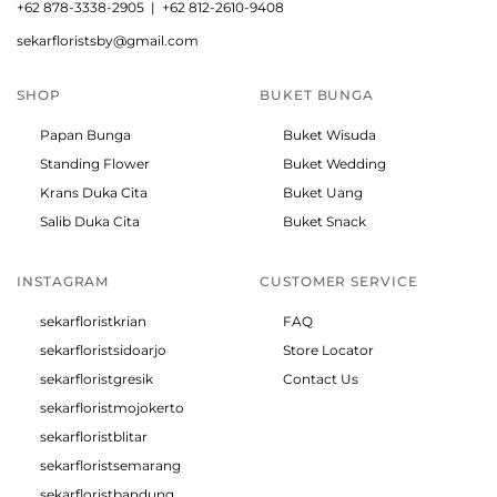
+
62 878-3338-2905 |
+62 812-2610-9408
sekarfloristsby@gmail.com
SHOP
BUKET BUNGA
Papan Bunga
Buket Wisuda
Standing Flower
Buket Wedding
Krans Duka Cita
Buket Uang
Salib Duka Cita
Buket Snack
INSTAGRAM
CUSTOMER SERVICE
sekarfloristkrian
FAQ
sekarfloristsidoarjo
Store Locator
sekarfloristgresik
Contact Us
sekarfloristmojokerto
sekarfloristblitar
sekarfloristsemarang
sekarfloristbandung