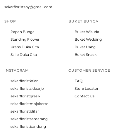
sekarfloristsby@gmail.com
SHOP
BUKET BUNGA
Papan Bunga
Buket Wisuda
Standing Flower
Buket Wedding
Krans Duka Cita
Buket Uang
Salib Duka Cita
Buket Snack
INSTAGRAM
CUSTOMER SERVICE
sekarfloristkrian
FAQ
sekarfloristsidoarjo
Store Locator
sekarfloristgresik
Contact Us
sekarfloristmojokerto
sekarfloristblitar
sekarfloristsemarang
sekarfloristbandung