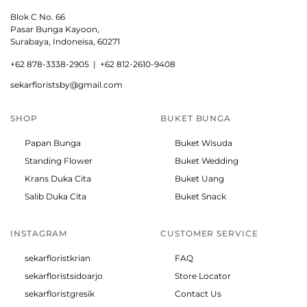
Blok C No. 66
Pasar Bunga Kayoon,
Surabaya, Indoneisa, 60271
+
62 878-3338-2905 |
+62 812-2610-9408
sekarfloristsby@gmail.com
SHOP
BUKET BUNGA
Papan Bunga
Buket Wisuda
Standing Flower
Buket Wedding
Krans Duka Cita
Buket Uang
Salib Duka Cita
Buket Snack
INSTAGRAM
CUSTOMER SERVICE
sekarfloristkrian
FAQ
sekarfloristsidoarjo
Store Locator
sekarfloristgresik
Contact Us