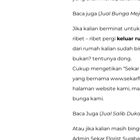
Baca juga (
Jual Bunga Meja
Jika kalian berminat untuk
ribet – ribet pergi
keluar 
dari rumah kalian sudah b
bukan? tentunya dong.
Cukup mengetikan
“Sekar
yang bernama
www.sekarf
halaman website kami, mak
bunga kami.
Baca Juga (
Jual Salib Du
Atau jika kalian masih bi
Admin Sekar Florist Suraba