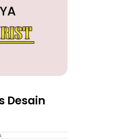
s Desain
s