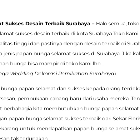
t Sukses Desain Terbaik Surabaya –
Halo semua,
toko
lamat sukses
desain terbaik di kota Surabaya.Toko kam
itas tinggi dan pastinya dengan desain terbaik di Sur
 jenis papan bunga selamat sukses di Surabaya. Jika kal
n bunga bisa mampir di toko kami lho…
nga Wedding Dekorasi Pernikahan Surabaya
).
bunga papan selamat dan sukses kepada orang terdekat
suksesan, pembukaan cabang baru dari usaha mereka. Te
t berbahagia kita membutuhkan bunga
papan selamat
gan
papan bunga selamat sukses
terbaik dari Sekar Flor
ekarang untuk mendapatkan papan bunga selamat suks
san tak terlupakan.