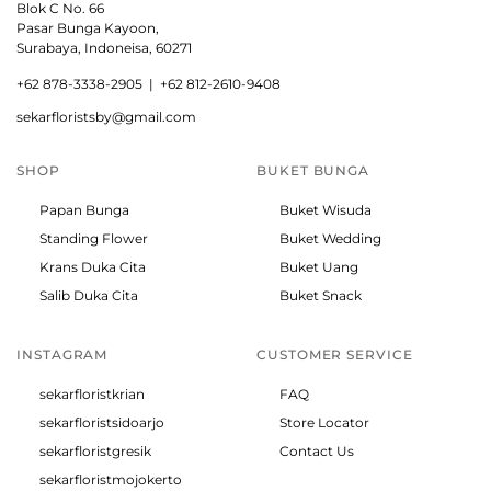
Blok C No. 66
Pasar Bunga Kayoon,
Surabaya, Indoneisa, 60271
+
62 878-3338-2905 |
+62 812-2610-9408
sekarfloristsby@gmail.com
SHOP
BUKET BUNGA
Papan Bunga
Buket Wisuda
Standing Flower
Buket Wedding
Krans Duka Cita
Buket Uang
Salib Duka Cita
Buket Snack
INSTAGRAM
CUSTOMER SERVICE
sekarfloristkrian
FAQ
sekarfloristsidoarjo
Store Locator
sekarfloristgresik
Contact Us
sekarfloristmojokerto