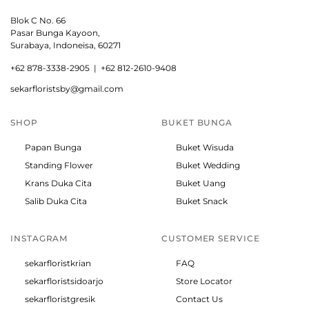
Blok C No. 66
Pasar Bunga Kayoon,
Surabaya, Indoneisa, 60271
+
62 878-3338-2905 |
+62 812-2610-9408
sekarfloristsby@gmail.com
SHOP
BUKET BUNGA
Papan Bunga
Buket Wisuda
Standing Flower
Buket Wedding
Krans Duka Cita
Buket Uang
Salib Duka Cita
Buket Snack
INSTAGRAM
CUSTOMER SERVICE
sekarfloristkrian
FAQ
sekarfloristsidoarjo
Store Locator
sekarfloristgresik
Contact Us