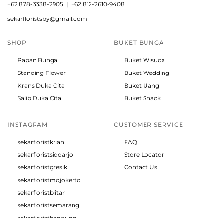
+
62 878-3338-2905 |
+62 812-2610-9408
sekarfloristsby@gmail.com
SHOP
BUKET BUNGA
Papan Bunga
Buket Wisuda
Standing Flower
Buket Wedding
Krans Duka Cita
Buket Uang
Salib Duka Cita
Buket Snack
INSTAGRAM
CUSTOMER SERVICE
sekarfloristkrian
FAQ
sekarfloristsidoarjo
Store Locator
sekarfloristgresik
Contact Us
sekarfloristmojokerto
sekarfloristblitar
sekarfloristsemarang
sekarfloristbandung