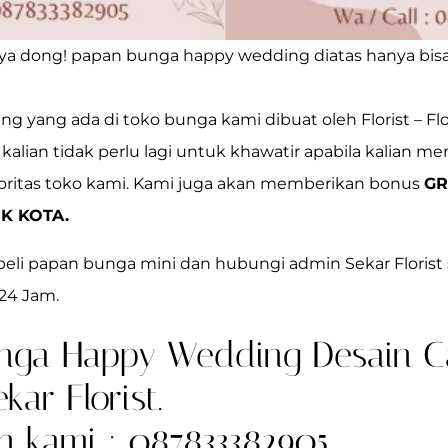
nya dong! papan bunga happy wedding diatas hanya bisa
yang ada di toko bunga kami dibuat oleh Florist – Flor
kalian tidak perlu lagi untuk khawatir apabila kalian me
ioritas toko kami. Kami juga akan memberikan bonus
GR
K KOTA.
beli papan bunga mini dan hubungi admin Sekar Florist 
 24 Jam.
nga Happy Wedding Desain Ca
ar Florist.
 kami : 087833382905