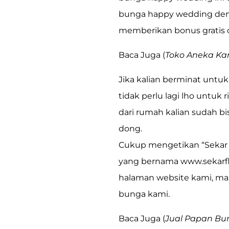
bunga happy wedding denga
memberikan bonus gratis on
Baca Juga (
Toko Aneka Ka
Jika kalian berminat untu
tidak perlu lagi lho untuk r
dari rumah kalian sudah b
dong.
Cukup mengetikan
“Sekar
yang bernama
www.sekarf
halaman website kami, mak
bunga kami.
Baca Juga (
Jual Papan Bu