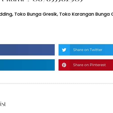
dding
,
Toko Bunga Gresik
,
Toko Karangan Bunga G
Share on Twitter
Share on Pinterest
ist