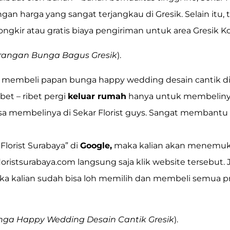
n harga yang sangat terjangkau di Gresik. Selain itu, 
gkir atau gratis biaya pengiriman untuk area Gresik Ko
rangan Bunga Bagus Gresik
).
k membeli papan bunga happy wedding desain cantik di
ibet – ribet pergi
keluar rumah
hanya untuk membelinya
isa membelinya di Sekar Florist guys. Sangat membantu
 Florist Surabaya”
di
Google,
maka kalian akan menemu
loristsurabaya.com
langsung saja klik website tersebut. 
a kalian sudah bisa loh memilih dan membeli semua p
nga Happy Wedding Desain Cantik Gresik
).