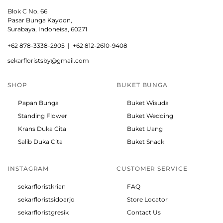
Blok C No. 66
Pasar Bunga Kayoon,
Surabaya, Indoneisa, 60271
+
62 878-3338-2905 |
+62 812-2610-9408
sekarfloristsby@gmail.com
SHOP
BUKET BUNGA
Papan Bunga
Buket Wisuda
Standing Flower
Buket Wedding
Krans Duka Cita
Buket Uang
Salib Duka Cita
Buket Snack
INSTAGRAM
CUSTOMER SERVICE
sekarfloristkrian
FAQ
sekarfloristsidoarjo
Store Locator
sekarfloristgresik
Contact Us