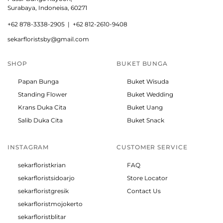
Surabaya, Indoneisa, 60271
+
62 878-3338-2905 |
+62 812-2610-9408
sekarfloristsby@gmail.com
SHOP
BUKET BUNGA
Papan Bunga
Buket Wisuda
Standing Flower
Buket Wedding
Krans Duka Cita
Buket Uang
Salib Duka Cita
Buket Snack
INSTAGRAM
CUSTOMER SERVICE
sekarfloristkrian
FAQ
sekarfloristsidoarjo
Store Locator
sekarfloristgresik
Contact Us
sekarfloristmojokerto
sekarfloristblitar