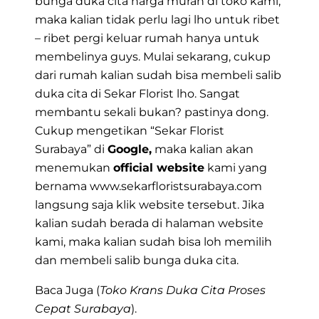
bunga duka cita harga murah di toko kami,
maka kalian tidak perlu lagi lho untuk ribet
– ribet pergi keluar rumah hanya untuk
membelinya guys. Mulai sekarang, cukup
dari rumah kalian sudah bisa membeli salib
duka cita di Sekar Florist lho. Sangat
membantu sekali bukan? pastinya dong.
Cukup mengetikan
“Sekar Florist
Surabaya”
di
Google,
maka kalian akan
menemukan
official website
kami yang
bernama
www.sekarfloristsurabaya.com
langsung saja klik website tersebut. Jika
kalian sudah berada di halaman website
kami, maka kalian sudah bisa loh memilih
dan membeli salib bunga duka cita.
Baca Juga (
Toko Krans Duka Cita Proses
Cepat Surabaya
).