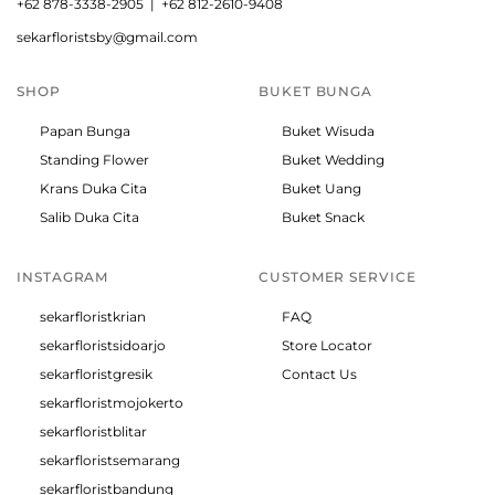
+
62 878-3338-2905 |
+62 812-2610-9408
sekarfloristsby@gmail.com
SHOP
BUKET BUNGA
Papan Bunga
Buket Wisuda
Standing Flower
Buket Wedding
Krans Duka Cita
Buket Uang
Salib Duka Cita
Buket Snack
INSTAGRAM
CUSTOMER SERVICE
sekarfloristkrian
FAQ
sekarfloristsidoarjo
Store Locator
sekarfloristgresik
Contact Us
sekarfloristmojokerto
sekarfloristblitar
sekarfloristsemarang
sekarfloristbandung