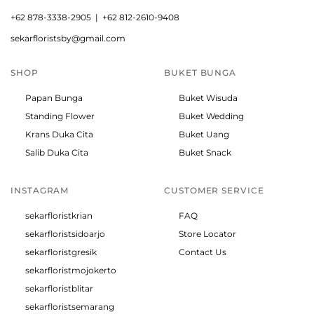
+
62 878-3338-2905 |
+62 812-2610-9408
sekarfloristsby@gmail.com
SHOP
BUKET BUNGA
Papan Bunga
Buket Wisuda
Standing Flower
Buket Wedding
Krans Duka Cita
Buket Uang
Salib Duka Cita
Buket Snack
INSTAGRAM
CUSTOMER SERVICE
sekarfloristkrian
FAQ
sekarfloristsidoarjo
Store Locator
sekarfloristgresik
Contact Us
sekarfloristmojokerto
sekarfloristblitar
sekarfloristsemarang