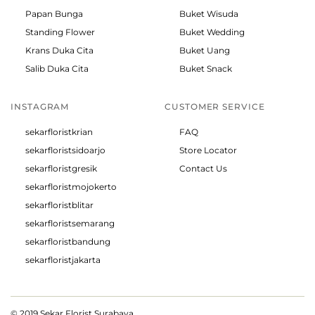
Papan Bunga
Buket Wisuda
Standing Flower
Buket Wedding
Krans Duka Cita
Buket Uang
Salib Duka Cita
Buket Snack
INSTAGRAM
CUSTOMER SERVICE
sekarfloristkrian
FAQ
sekarfloristsidoarjo
Store Locator
sekarfloristgresik
Contact Us
sekarfloristmojokerto
sekarfloristblitar
sekarfloristsemarang
sekarfloristbandung
sekarfloristjakarta
© 2019 Sekar Florist Surabaya