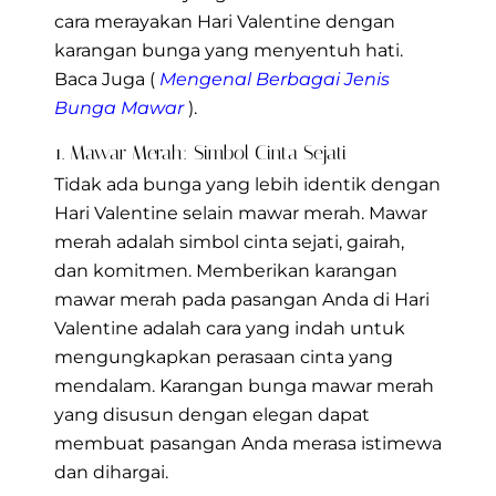
cara merayakan Hari Valentine dengan
karangan bunga yang menyentuh hati.
Baca Juga (
Mengenal Berbagai Jenis
Bunga Mawar
).
1. Mawar Merah: Simbol Cinta Sejati
Tidak ada bunga yang lebih identik dengan
Hari Valentine selain mawar merah. Mawar
merah adalah simbol cinta sejati, gairah,
dan komitmen. Memberikan karangan
mawar merah pada pasangan Anda di Hari
Valentine adalah cara yang indah untuk
mengungkapkan perasaan cinta yang
mendalam. Karangan bunga mawar merah
yang disusun dengan elegan dapat
membuat pasangan Anda merasa istimewa
dan dihargai.