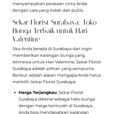
menyampaikan perasaan cinta Anda
dengan cara yang indah dan puitis.
Sekar Florist Surabaya: Toko
Bunga Terbaik untuk Hari
Valentine
Jika Anda berada di Surabaya dan ingin
memberikan karangan bunga yang
istimewa untuk Hari Valentine, Sekar Florist
Surabaya adalah pilihan yang sempurna.
Berikut adalah alasan mengapa Anda harus
memilih Sekar Florist Surabaya:
Harga Terjangkau
: Sekar Florist
Surabaya dikenal sebagai toko bunga
dengan harga termurah di Surabaya.
Anda bisa mendapatkan karangan